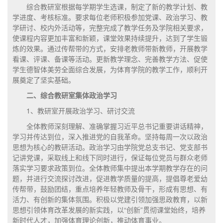
综合教研室根据每学期学生选课，制定了新的教学计划、教
学进度、考核标准。要求每位老师积极参加党课、政治学习、教
学研讨、校内外活动等，完整完成了教学任务及学院相关要求，
使课程内容更加丰富和新颖，课堂效果持续提升，达到了学生锻
炼的效果。通过传帮带的方式，安排老教师带新教师，开展教学
看课、评课、备课等活动。更新教学理念、完善教学方法、促使
学生德智体美劳全面综合发展，为体育学院的教学工作，顺利开
展奠定了坚实基础。
二、综合教研室集体政治学习
1、教研室开展政治学习、研讨交流
全体教师深刻理解、准确掌握习近平总书记重要讲话精神，
学习并传达到位，深入推进党的自我革命。坚持每周一次以政治
思想为核心的教研活动。政治学习由学院党总支书记、党支部书
记讲党课，采取线上和线下同时进行，保证每位党员与群众老师
落实学习要求政策到位。全体教师集中提出本学期教学存在的问
题，并进行交流探讨改进，促进教学质量的提高，提倡尊老爱幼
传帮带，鼓励团结，重点培养年轻教师及骨干，形成有思想、有
活力、有创新的集体氛围。积极以党建引领加强思政教育，以新
思想引领体育改革发展的新实践，以“创新”贯彻课堂始终，培养
新时代人才，加强体育理论创新，推动体育事业。