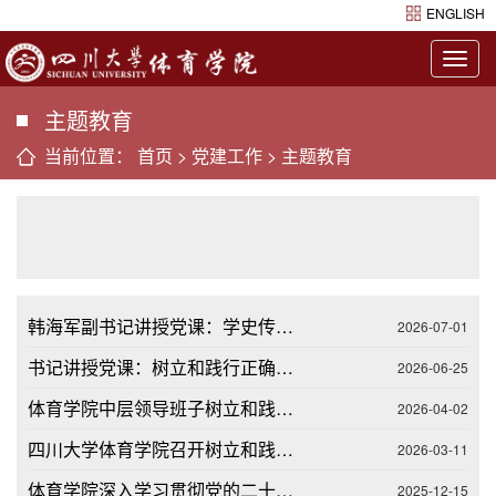
ENGLISH
Togg
navig
主题教育
当前位置：
首页
>
党建工作
>
主题教育
韩海军副书记讲授党课：学史传承·践行创新——树立和践行正确政绩观
2026-07-01
书记讲授党课：树立和践行正确政绩观专题党课学习
2026-06-25
体育学院中层领导班子树立和践行正确政绩观专题读书班结业
2026-04-02
四川大学体育学院召开树立和践行正确政绩观学习教育动员布置会
2026-03-11
体育学院深入学习贯彻党的二十届四中全会精神
2025-12-15