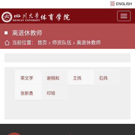
ENGLISH
Togg
navig
离退休教师
当前位置：
首页
>
师资队伍
>
离退休教师
荣文学
谢相和
王炜
石炜
张新勇
印旭