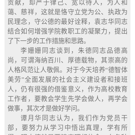
贡献，却严于律己、宽以待人，为人和
蔼、慈祥，这就是
恪守立党为公、执政为
民理念，守公德
的最好诠释，袁志华同志
结合如何增强学院教职工的凝聚力，提出
了下一步的工作措施和思路。
李姗姗同志谈到，朱德同志品德高
尚，可谓海纳百川、厚德载物，其崇高的
人格风范让人敬佩。对于今天培养
“德智体
美劳”全面发展的社会主义建设者和接班
人，仍有很强的借鉴意义，作为高校教育
工作者，要教会学生先学会做人，再学会
做事，其次才是做好学问。
谭月华同志认为，我们作为党员干
部，要努力从学习中悟出真理，学有所