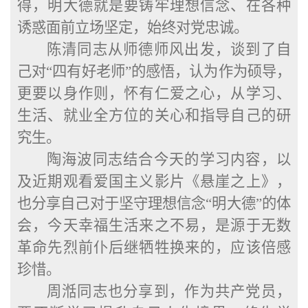
得，
明大德就是要铸牢理想信念、在各种
诱惑面前立场坚定，
始终
对党忠诚
。
陈清同志从师德师风出发，谈到了自
己对
“四有好老师”的感悟，认为作为硕导，
更要以身作则，怀有仁爱之心，从学习、
生活、就业全方位的关心和指导自己的研
究生。
陶海波同志结合今天的学习内容，以
及近期观看爱国主义影片《悬崖之上》，
也分享自己对于坚守理想信念
“
明大德
”的体
会，今天幸福生活来之不易，是源于无数
革命先烈前仆后继牺牲换来的，应该倍感
珍惜。
周湉同志也分享到，作为共产党员，