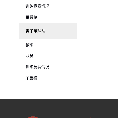
训练竞赛情况
荣誉榜
男子足球队
教练
队员
训练竞赛情况
荣誉榜