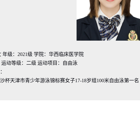
女
年级
：
2021级
学院：
华西临床医学院
运动等级：
二级
运动项目：
自由泳
：
年浩沙杯天津市青少年游泳锦标赛女子17-18岁组100米自由泳第一名