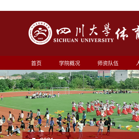
首页
学院概况
师资队伍