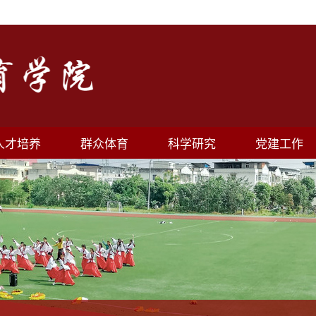
人才培养
群众体育
科学研究
党建工作