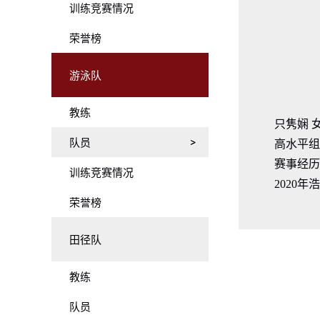
训练竞赛情况
荣誉榜
游泳队
教练
只隽娴
队员
高水平组
赛事经历
训练竞赛情况
2020
荣誉榜
田径队
教练
队员