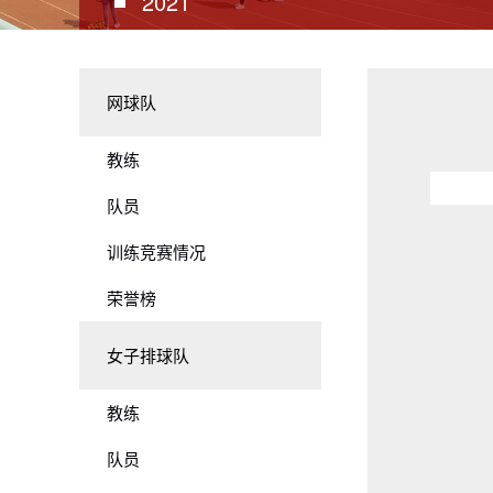
2021
网球队
教练
队员
训练竞赛情况
荣誉榜
女子排球队
教练
队员