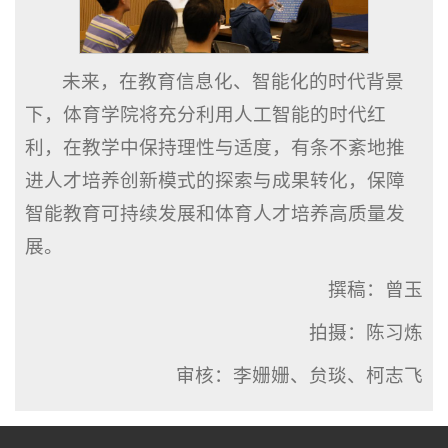
未来，在教育信息化、智能化的时代背景
下，体育学院将充分利用人工智能的时代红
利，在教学中保持理性与适度，有条不紊地推
进人才培养创新模式的探索与成果转化，保障
智能教育可持续发展和体育人才培养高质量发
展。
撰稿：曾玉
拍摄：陈习炼
审核：李姗姗、贠琰、柯志飞