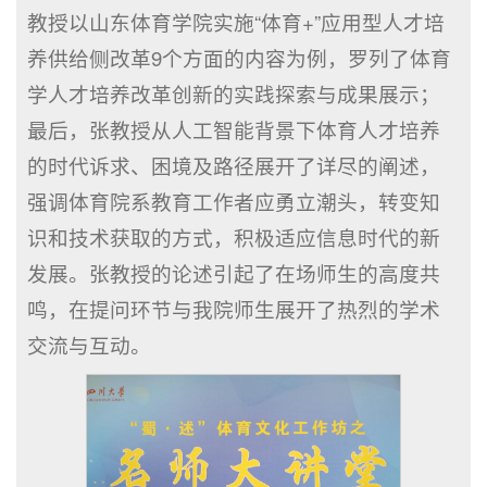
教授以山东体育学院实施“体育+”应用型人才培
养供给侧改革9个方面的内容为例，罗列了体育
学人才培养改革创新的实践探索与成果展示；
最后，张教授从人工智能背景下体育人才培养
的时代诉求、困境及路径展开了详尽的阐述，
强调体育院系教育工作者应勇立潮头，转变知
识和技术获取的方式，积极适应信息时代的新
发展。张教授的论述引起了在场师生的高度共
鸣，在提问环节与我院师生展开了热烈的学术
交流与互动。