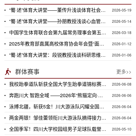
“蜀·述”体育大讲堂——董传升浅谈体育社会科学研究设计
2026-05-19
“蜀·述”体育大讲堂——孙朋教授浅谈心血管风险与运动干预
2026-05-14
中国学生体育联合会第九届常务理事会第五次会议在川大圆满召开
2026-03-18
2025年教育部直属高校体育协会年会暨“面向未来·追求卓越——新时代高校体育专业建设改革与创新”研讨会在成都成功举办
2026-01-12
“蜀·述”体育大讲堂：段锐教授浅谈科研思维培养
2026-01-06
群体赛事
更多>>
我校跆拳道队斩获全国大学生跆拳道锦标赛（南方赛区）两项冠军
2026-06-08
奔跑川大 智跑全域 ——2026年“熊猫定向·智跑川大”全域定向赛圆满举行
2026-06-06
泳搏北疆，斩获5金！川大游泳队闪耀全国大学生游泳锦标赛（总决赛）
2026-06-04
两金两银！邹佳蕾领衔川大游泳队摘得接力赛桂冠
2026-06-04
全国季军！四川大学校园组男子足球队载誉而归
2026-05-10