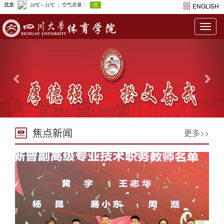
ENGLISH
Togg
navig
Previous
Nex
焦点新闻
更多>>