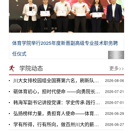
体育学院举行2025年度新晋副高级专业技术职务聘
任仪式
Previou
Next
学院动态
更多>>
川大女排校园组全国赛第六名，刷新队史最佳战绩
2026-08-06
砺体育初心，担时代使命 ——向勇院长讲授党课
2026-07-21
韩海军副书记讲授党课：学史传承·践行创新——树立和践行正确政绩观
2026-07-01
弘扬榜样力量，勇担育人使命——体育学院举办庆祝建党105周年暨“七一”表彰大会
2026-06-29
学有所得，行有所向，做百卅川大的薪火赓续者 ——校长汪劲松在四川大学2026届学生毕业典礼上的讲话
2026-06-27